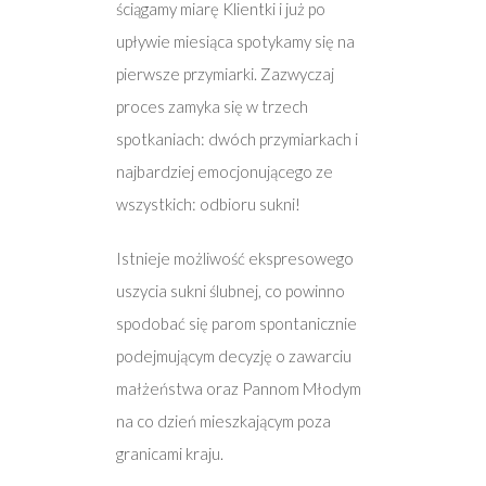
ściągamy miarę Klientki i już po
upływie miesiąca spotykamy się na
pierwsze przymiarki. Zazwyczaj
proces zamyka się w trzech
spotkaniach: dwóch przymiarkach i
najbardziej emocjonującego ze
wszystkich: odbioru sukni!
Istnieje możliwość ekspresowego
uszycia sukni ślubnej, co powinno
spodobać się parom spontanicznie
podejmującym decyzję o zawarciu
małżeństwa oraz Pannom Młodym
na co dzień mieszkającym poza
granicami kraju.