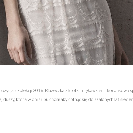
zycja z kolekcji 2016. Bluzeczka z krótkim rękawkiem i koronkowa s
j duszy, która w dni ślubu chciałaby cofnąć się do szalonych lat siede