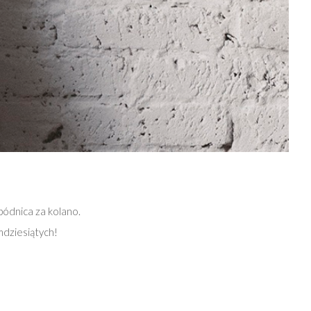
pódnica za kolano.
mdziesiątych!