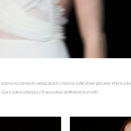
ubna na cienkich ramiączkach z mocno odkrytymi plecami, które zdobi
 Góra sukni odszyta z francuskiej delikatnej koronki.