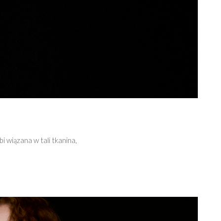
 wiązana w tali tkanina,